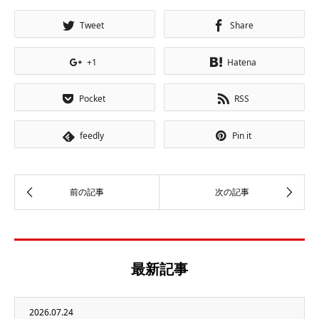
Tweet
Share
+1
Hatena
Pocket
RSS
feedly
Pin it
最新記事
2026.07.24