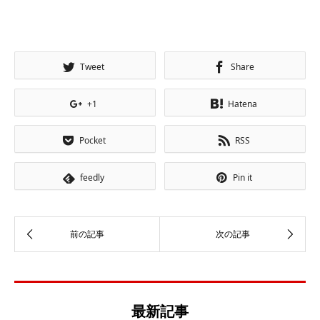
Tweet
Share
+1
Hatena
Pocket
RSS
feedly
Pin it
最新記事